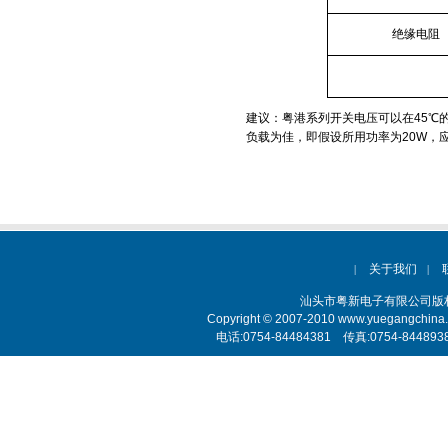
绝缘电阻
建议：粤港系列开关电压可以在
45
℃
负载为佳，即假设所用功率为
20W
，
关于我们
|
|
汕头市粤新电子有限公司
Copyright © 2007-2010 www.yuegangchina
电话:0754-84484381 传真:0754-84