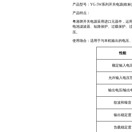
产品型号：
YG-5W系列开关电源
(欧标
产品特点：
粤港牌开关电源采用进口元器件，运
电池滤波器、短路保护、过载保护、
压。
使用场合：适用于与本机输出的电压
性能
额定输入电
允许输入电压
输出电压
/
输出
纹波和噪音
输出稳定度
负载稳定度