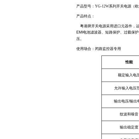
产品型号：
YG-12W系列开关电源（
产品特点：
粤港牌开关电源采用进口元器件，
EMI
电池滤波器、短路保护、过载保护
压。
使用场合：闭路监控器专用
性能
额定输入电
允许输入电压
输出电压
/
输出
纹波和噪音
输出稳定度