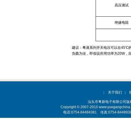
高压测试
绝缘电阻
建议：粤港系列开关电压可以在
45
℃
负载为佳，即假设所用功率为
20W
，
关于我们
|
|
汕头市粤新电子有限公司
Copyright © 2007-2010 www.yuegangchina
电话:0754-84484381 传真:0754-84