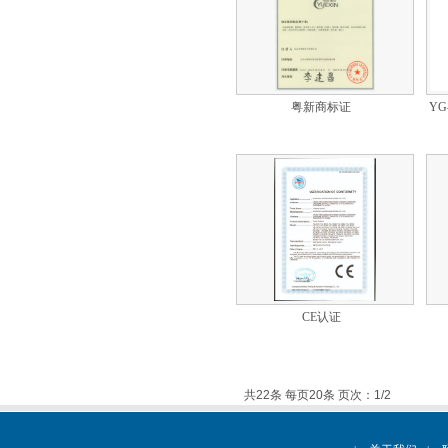
粤新商标证
YG
CE认证
共22条 每页20条 页次：1/2